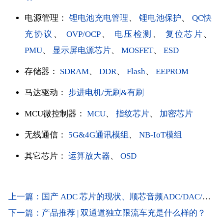
电源管理：
锂电池充电管理
、
锂电池保护
、
QC快
充协议
、
OVP/OCP
、
电压检测
、
复位芯片
、
PMU
、
显示屏电源芯片
、
MOSFET
、
ESD
存储器：
SDRAM
、
DDR
、
Flash
、
EEPROM
马达驱动：
步进电机/无刷&有刷
MCU微控制器：
MCU
、
指纹芯片
、
加密芯片
无线通信：
5G&4G通讯模组
、
NB-IoT模组
其它芯片：
运算放大器
、
OSD
上一篇：国产 ADC 芯片的现状、顺芯音频ADC/DAC/CODEC芯片的机遇
下一篇：产品推荐 | 双通道独立限流车充是什么样的？