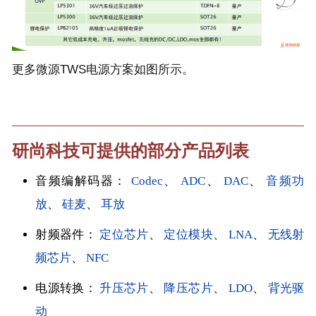
更多微源TWS电源方案如图所示。
研尚科技可提供的部分产品列表
音频编解码器：
Codec
、
ADC
、
DAC
、
音频功
放
、
硅麦
、
耳放
射频器件：
定位芯片
、
定位模块
、
LNA
、
无线射
频芯片
、
NFC
电源转换：
升压芯片
、
降压芯片
、
LDO
、
背光驱
动